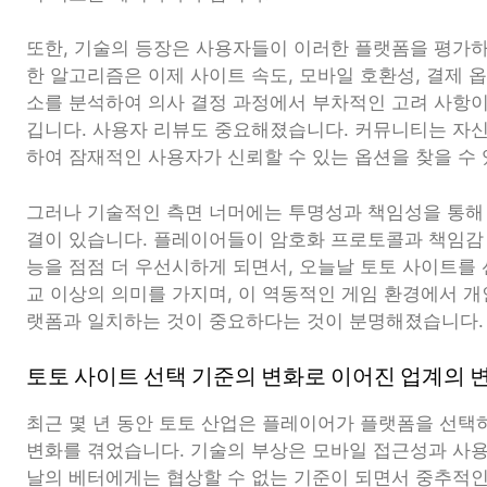
또한, 기술의 등장은 사용자들이 이러한 플랫폼을 평가
한 알고리즘은 이제 사이트 속도, 모바일 호환성, 결제 옵
소를 분석하여 의사 결정 과정에서 부차적인 고려 사항
깁니다. 사용자 리뷰도 중요해졌습니다. 커뮤니티는 자
하여 잠재적인 사용자가 신뢰할 수 있는 옵션을 찾을 수
그러나 기술적인 측면 너머에는 투명성과 책임성을 통해
결이 있습니다. 플레이어들이 암호화 프로토콜과 책임감 
능을 점점 더 우선시하게 되면서, 오늘날 토토 사이트를
교 이상의 의미를 가지며, 이 역동적인 게임 환경에서 
랫폼과 일치하는 것이 중요하다는 것이 분명해졌습니다.
토토 사이트 선택 기준의 변화로 이어진 업계의 
최근 몇 년 동안 토토 산업은 플레이어가 플랫폼을 선
변화를 겪었습니다. 기술의 부상은 모바일 접근성과 사
날의 베터에게는 협상할 수 없는 기준이 되면서 중추적