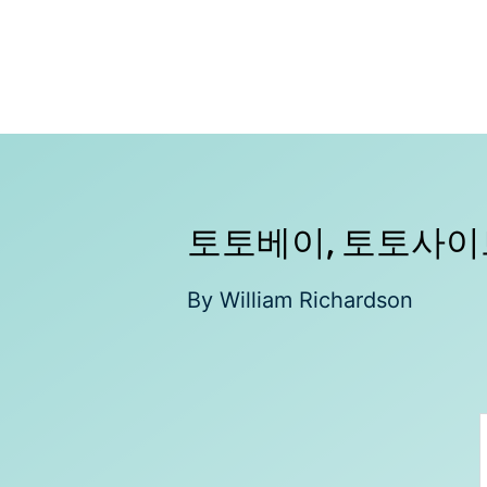
Skip
to
content
토토베이, 토토사이
By
William Richardson