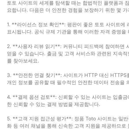
토토 사이트의 세계를 탐색할 때는 합법적인 플랫폼과 
요합니다. 다음은 더 안전한 경험을 보장하기 위한 몇 가
1. **라이선스 정보 확인**: 평판이 좋은 토토 사이트
표시됩니다. 공식 규제 기관을 통해 이러한 자격 증명을
2. **사용자 리뷰 읽기**: 커뮤니티 피드백에 참여하
얻을 수 있습니다. 출금 및 고객 서비스와 관련된 지속
를 찾아보세요.
3. **안전한 연결 찾기**: 사이트가 HTTP 대신 HTT
개인 정보를 공유할 때 필수적인 안전한 데이터 전송을 
4. **결제 옵션 검토**: 신뢰할 수 있는 사이트는 입출
한 신뢰할 수 있는 결제 방법을 제공합니다.
5. **고객 지원 접근성 평가**: 정품 Toto 사이트는 
화 등 여러 채널을 통해 신속한 고객 지원을 제공하므로