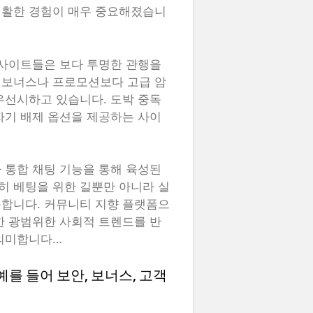
원활한 경험이 매우 중요해졌습니
 사이트들은 보다 투명한 관행을
 보너스나 프로모션보다 고급 암
우선시하고 있습니다. 도박 중독
자기 배제 옵션을 제공하는 사이
 통합 채팅 기능을 통해 육성된
히 베팅을 위한 길뿐만 아니라 실
구합니다. 커뮤니티 지향 플랫폼으
한 광범위한 사회적 트렌드를 반
 의미합니다…
예를 들어 보안, 보너스, 고객