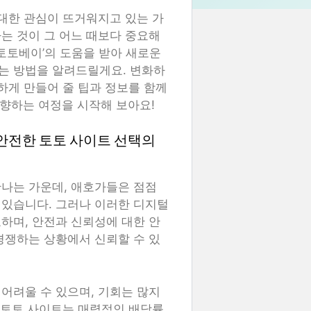
 대한 관심이 뜨거워지고 있는 가
는 것이 그 어느 때보다 중요해
토토베이’의 도움을 받아 새로운
는 방법을 알려드릴게요. 변화하
하게 만들어 줄 팁과 정보를 함께
 향하는 여정을 시작해 보아요!
 안전한 토토 사이트 선택의
나는 가운데, 애호가들은 점점
 있습니다. 그러나 이러한 디지털
하며, 안전과 신뢰성에 대한 안
경쟁하는 상황에서 신뢰할 수 있
어려울 수 있으며, 기회는 많지
는 토토 사이트는 매력적인 배당률