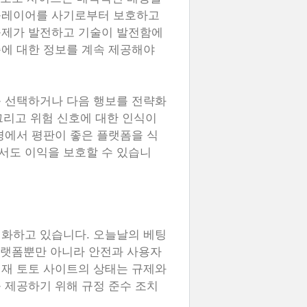
플레이어를 사기로부터 보호하고
규제가 발전하고 기술이 발전함에
에 대한 정보를 계속 제공해야
를 선택하거나 다음 행보를 전략화
 그리고 위험 신호에 대한 인식이
경에서 평판이 좋은 플랫폼을 식
서도 이익을 보호할 수 있습니
변화하고 있습니다. 오늘날의 베팅
 플랫폼뿐만 아니라 안전과 사용자
현재 토토 사이트의 상태는 규제와
 제공하기 위해 규정 준수 조치