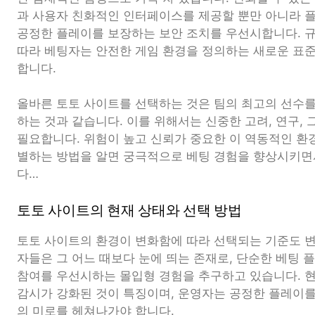
과 사용자 친화적인 인터페이스를 제공할 뿐만 아니라 
공정한 플레이를 보장하는 보안 조치를 우선시합니다. 
따라 베팅자는 안전한 게임 환경을 정의하는 새로운 표준
합니다.
올바른 토토 사이트를 선택하는 것은 팀의 최고의 선수
하는 것과 같습니다. 이를 위해서는 신중한 고려, 연구,
필요합니다. 위험이 높고 신뢰가 중요한 이 역동적인 환
별하는 방법을 알면 궁극적으로 베팅 경험을 향상시키면
다…
토토 사이트의 현재 상태와 선택 방법
토토 사이트의 환경이 변화함에 따라 선택되는 기준도 
자들은 그 어느 때보다 눈에 띄는 존재로, 단순한 베팅
참여를 우선시하는 몰입형 경험을 추구하고 있습니다. 
감시가 강화된 것이 특징이며, 운영자는 공정한 플레이를
의 미로를 헤쳐나가야 합니다.